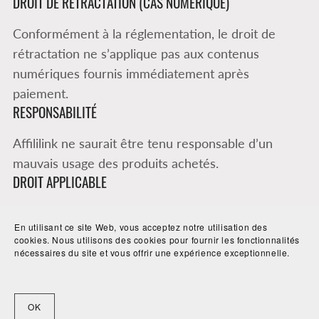
DROIT DE RÉTRACTATION (CAS NUMÉRIQUE)
Conformément à la réglementation, le droit de
rétractation ne s’applique pas aux contenus
numériques fournis immédiatement après
paiement.
RESPONSABILITÉ
Affililink ne saurait être tenu responsable d’un
mauvais usage des produits achetés.
DROIT APPLICABLE
Les présentes conditions sont soumises au droit
En utilisant ce site Web, vous acceptez notre utilisation des
applicable dans le pays de résidence du vendeur.
cookies. Nous utilisons des cookies pour fournir les fonctionnalités
nécessaires du site et vous offrir une expérience exceptionnelle.
OK
Retour au blog