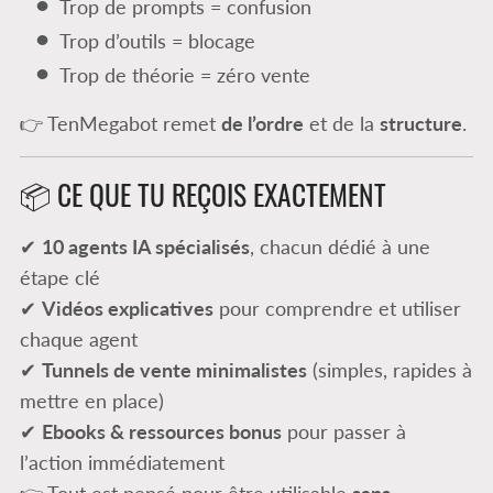
Trop de prompts = confusion
Trop d’outils = blocage
Trop de théorie = zéro vente
👉 TenMegabot remet
de l’ordre
et de la
structure
.
📦 CE QUE TU REÇOIS EXACTEMENT
✔
10 agents IA spécialisés
, chacun dédié à une
étape clé
✔
Vidéos explicatives
pour comprendre et utiliser
chaque agent
✔
Tunnels de vente minimalistes
(simples, rapides à
mettre en place)
✔
Ebooks & ressources bonus
pour passer à
l’action immédiatement
👉 Tout est pensé pour être utilisable
sans