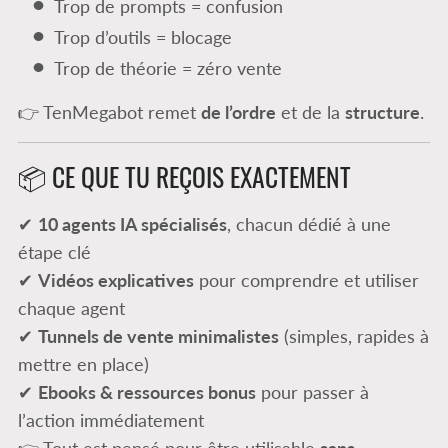
Trop de prompts = confusion
Trop d’outils = blocage
Trop de théorie = zéro vente
👉 TenMegabot remet
de l’ordre
et de la
structure
.
📦 CE QUE TU REÇOIS EXACTEMENT
✔
10 agents IA spécialisés
, chacun dédié à une
étape clé
✔
Vidéos explicatives
pour comprendre et utiliser
chaque agent
✔
Tunnels de vente minimalistes
(simples, rapides à
mettre en place)
✔
Ebooks & ressources bonus
pour passer à
l’action immédiatement
👉 Tout est pensé pour être utilisable
sans