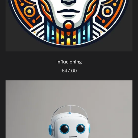
Influcloning
€47.00